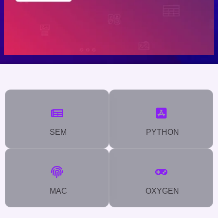
SEM
PYTHON
MAC
OXYGEN