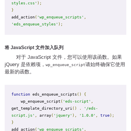
styles.css'
);
}
add_action
(
'wp_enqueue_scripts'
,
'eds_enqueue_styles'
);
将 JavaScript 文件加入队列
对于 JavaScript 文件，您可以使用该函数。如果
jQuery 是依赖项，
请始终确保它使用
wp_enqueue_script
最新的函数。
function
 eds_enqueue_scripts
()
{
    wp_enqueue_script
(
'eds-script'
,
get_template_directory_uri
()
.
'/eds-
script.js'
,
 array
(
'jquery'
),
'1.0.0'
,
true
);
}
add_action
(
'wp_enqueue_scripts'
,