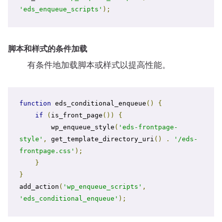
'eds_enqueue_scripts'
);
脚本和样式的条件加载
有条件地加载脚本或样式以提高性能。
function
 eds_conditional_enqueue
()
{
if
(
is_front_page
())
{
        wp_enqueue_style
(
'eds-frontpage-
style'
,
 get_template_directory_uri
()
.
'/eds-
frontpage.css'
);
}
}
add_action
(
'wp_enqueue_scripts'
,
'eds_conditional_enqueue'
);