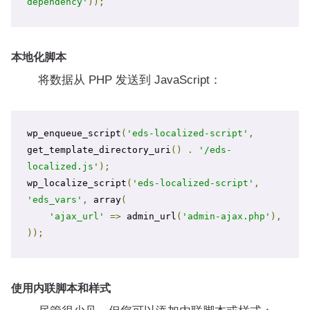
dependency'
));
本地化脚本
将数据从 PHP 发送到 JavaScript：
wp_enqueue_script
(
'eds-localized-script'
,
get_template_directory_uri
()
.
'/eds-
localized.js'
);
wp_localize_script
(
'eds-localized-script'
,
'eds_vars'
,
 array
(
'ajax_url'
=>
 admin_url
(
'admin-ajax.php'
),
));
使用内联脚本和样式