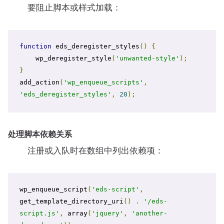
要阻止脚本或样式加载：
function
 eds_deregister_styles
()
{
    wp_deregister_style
(
'unwanted-style'
);
}
add_action
(
'wp_enqueue_scripts'
,
'eds_deregister_styles'
,
20
);
处理脚本依赖关系
注册或入队时在数组中列出依赖项：
wp_enqueue_script
(
'eds-script'
,
get_template_directory_uri
()
.
'/eds-
script.js'
,
 array
(
'jquery'
,
'another-