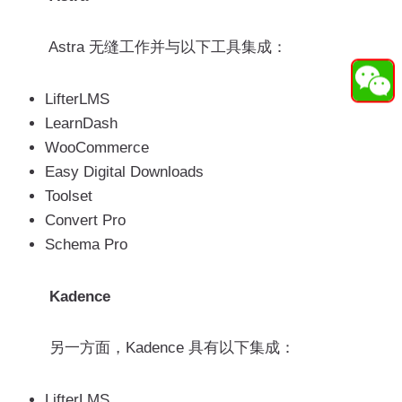
Astra 无缝工作并与以下工具集成：
LifterLMS
LearnDash
WooCommerce
Easy Digital Downloads
Toolset
Convert Pro
Schema Pro
Kadence
另一方面，Kadence 具有以下集成：
LifterLMS