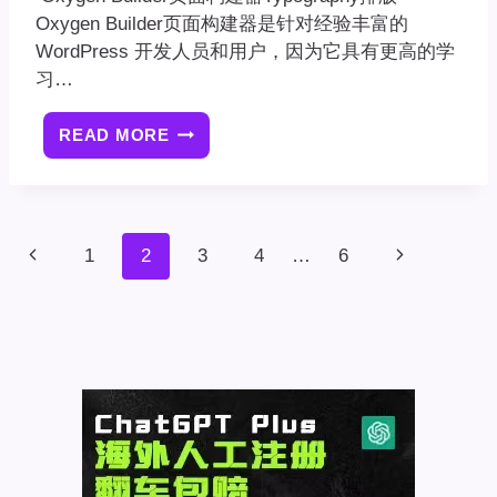
Oxygen Builder页面构建器是针对经验丰富的
WordPress 开发人员和用户，因为它具有更高的学
习…
READ MORE
OXYGEN
BUILDER
页
面
构
页
上
1
2
3
4
…
6
下
建
面
器
一
一
TYPOGRAPHY
导
排
航
页
页
版