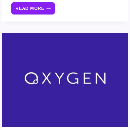
READ MORE
OXYGEN
BUILDER
页
面
构
建
器
尺
寸
间
距
设
置