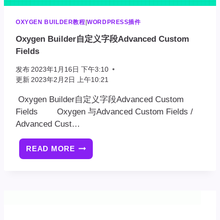
OXYGEN BUILDER教程
|
WORDPRESS插件
Oxygen Builder自定义字段Advanced Custom
Fields
发布
2023年1月16日 下午3:10
更新
2023年2月2日 上午10:21
Oxygen Builder自定义字段Advanced Custom
Fields Oxygen 与Advanced Custom Fields /
Advanced Cust…
READ MORE
OXYGEN
BUILDER
自
定
义
字
段