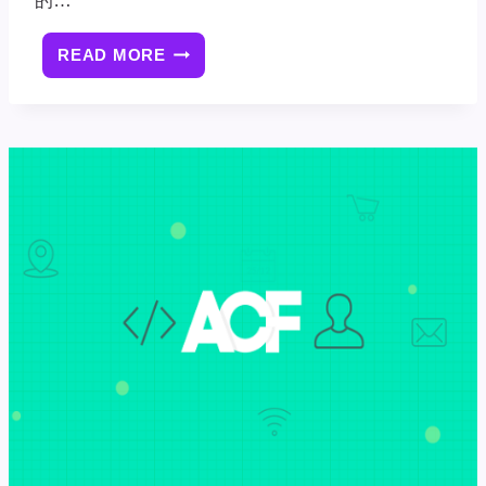
的…
READ MORE
OXYGEN
BUILDER
页
面
构
建
器
设
置
背
景