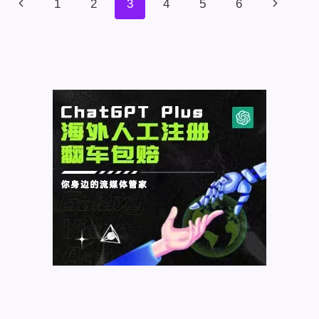
上
1
2
3
4
5
6
下
建
面
器
一
一
单
导
页
航
页
页
和
存
档
模
板