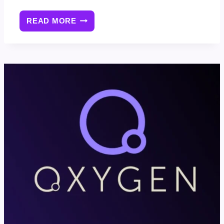
READ MORE
OXYGEN
BUILDER
页
面
构
建
器
布
局