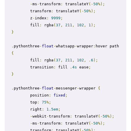
-
ms
-
transform
:
 translateY
(-
50
%);
	transform
:
 translateY
(-
50
%);
	z
-
index
:
9999
;
	fill
:
 rgba
(
37
,
211
,
102
,
1
);
}
.
pythonthree
-
float
-
whatsapp
-
wrapper
:
hover path 
{
	fill
:
 rgba
(
37
,
211
,
102
,
.
6
);
	transition
:
 fill 
.
4s
 ease
;
}
.
pythonthree
-
float
-
messenger
-
wrapper 
{
	position
:
fixed
;
	top
:
75
%;
	right
:
1.5em
;
-
webkit
-
transform
:
 translateY
(-
50
%);
-
ms
-
transform
:
 translateY
(-
50
%);
	transform
:
 translateY
(-
50
%);