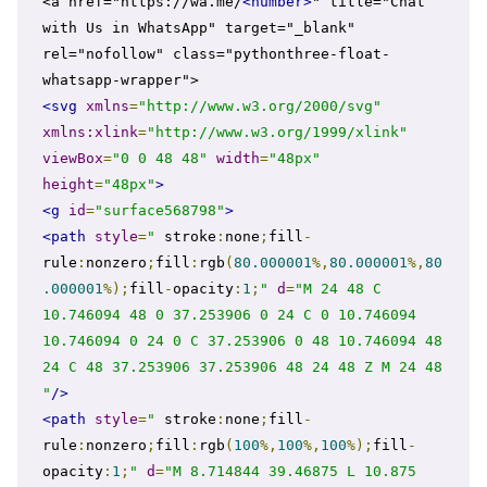
<a href="https://wa.me/
<number>
" title="Chat 
with Us in WhatsApp" target="_blank" 
rel="nofollow" class="pythonthree-float-
<svg
xmlns
=
"http://www.w3.org/2000/svg"
xmlns:xlink
=
"http://www.w3.org/1999/xlink"
viewBox
=
"0 0 48 48"
width
=
"48px"
height
=
"48px"
>
<g
id
=
"surface568798"
>
<path
style
=
"
 stroke
:
none
;
fill
-
rule
:
nonzero
;
fill
:
rgb
(
80.000001
%,
80.000001
%,
80
.000001
%);
fill
-
opacity
:
1
;
"
d
=
"M 24 48 C 
10.746094 48 0 37.253906 0 24 C 0 10.746094 
10.746094 0 24 0 C 37.253906 0 48 10.746094 48 
24 C 48 37.253906 37.253906 48 24 48 Z M 24 48 
"
/>
<path
style
=
"
 stroke
:
none
;
fill
-
rule
:
nonzero
;
fill
:
rgb
(
100
%,
100
%,
100
%);
fill
-
opacity
:
1
;
"
d
=
"M 8.714844 39.46875 L 10.875 