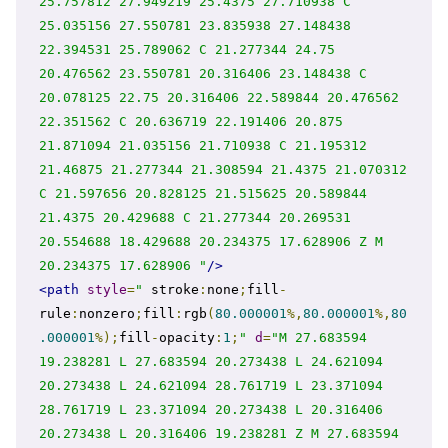
25.757812 27.949219 25.4375 27.710938 C 
25.035156 27.550781 23.835938 27.148438 
22.394531 25.789062 C 21.277344 24.75 
20.476562 23.550781 20.316406 23.148438 C 
20.078125 22.75 20.316406 22.589844 20.476562 
22.351562 C 20.636719 22.191406 20.875 
21.871094 21.035156 21.710938 C 21.195312 
21.46875 21.277344 21.308594 21.4375 21.070312 
C 21.597656 20.828125 21.515625 20.589844 
21.4375 20.429688 C 21.277344 20.269531 
20.554688 18.429688 20.234375 17.628906 Z M 
20.234375 17.628906 "
/>
<path
style
=
"
 stroke
:
none
;
fill
-
rule
:
nonzero
;
fill
:
rgb
(
80.000001
%,
80.000001
%,
80
.000001
%);
fill
-
opacity
:
1
;
"
d
=
"M 27.683594 
19.238281 L 27.683594 20.273438 L 24.621094 
20.273438 L 24.621094 28.761719 L 23.371094 
28.761719 L 23.371094 20.273438 L 20.316406 
20.273438 L 20.316406 19.238281 Z M 27.683594 