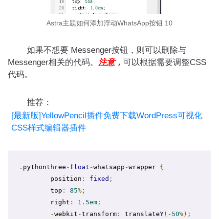
Astra主题如何添加浮动WhatsApp按钮 10
如果不想要 Messenger按钮，则可以删除与
Messenger相关的代码。
注意，
可以根据需要调整CSS
代码。
推荐：
[最新版]YellowPencil插件免费下载WordPress可视化
CSS样式编辑器插件
.
pythonthree
-
float
-
whatsapp
-
wrapper 
{
	position
:
fixed
;
	top
:
85
%;
	right
:
1.5em
;
-
webkit
-
transform
:
 translateY
(-
50
%);