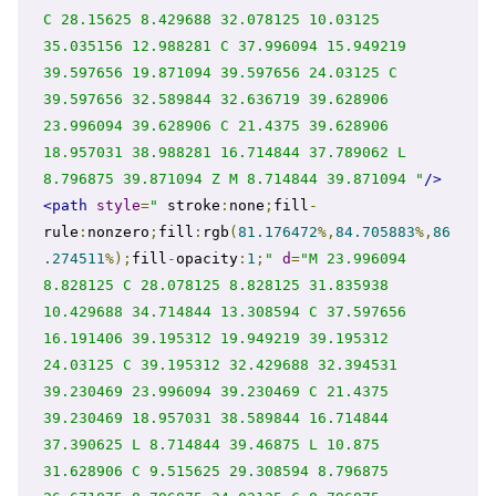
C 28.15625 8.429688 32.078125 10.03125 
35.035156 12.988281 C 37.996094 15.949219 
39.597656 19.871094 39.597656 24.03125 C 
39.597656 32.589844 32.636719 39.628906 
23.996094 39.628906 C 21.4375 39.628906 
18.957031 38.988281 16.714844 37.789062 L 
8.796875 39.871094 Z M 8.714844 39.871094 "
/>
<path
style
=
"
 stroke
:
none
;
fill
-
rule
:
nonzero
;
fill
:
rgb
(
81.176472
%,
84.705883
%,
86
.274511
%);
fill
-
opacity
:
1
;
"
d
=
"M 23.996094 
8.828125 C 28.078125 8.828125 31.835938 
10.429688 34.714844 13.308594 C 37.597656 
16.191406 39.195312 19.949219 39.195312 
24.03125 C 39.195312 32.429688 32.394531 
39.230469 23.996094 39.230469 C 21.4375 
39.230469 18.957031 38.589844 16.714844 
37.390625 L 8.714844 39.46875 L 10.875 
31.628906 C 9.515625 29.308594 8.796875 