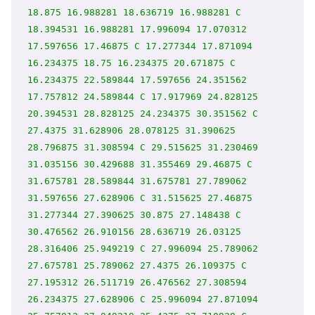
18.875 16.988281 18.636719 16.988281 C 
18.394531 16.988281 17.996094 17.070312 
17.597656 17.46875 C 17.277344 17.871094 
16.234375 18.75 16.234375 20.671875 C 
16.234375 22.589844 17.597656 24.351562 
17.757812 24.589844 C 17.917969 24.828125 
20.394531 28.828125 24.234375 30.351562 C 
27.4375 31.628906 28.078125 31.390625 
28.796875 31.308594 C 29.515625 31.230469 
31.035156 30.429688 31.355469 29.46875 C 
31.675781 28.589844 31.675781 27.789062 
31.597656 27.628906 C 31.515625 27.46875 
31.277344 27.390625 30.875 27.148438 C 
30.476562 26.910156 28.636719 26.03125 
28.316406 25.949219 C 27.996094 25.789062 
27.675781 25.789062 27.4375 26.109375 C 
27.195312 26.511719 26.476562 27.308594 
26.234375 27.628906 C 25.996094 27.871094 