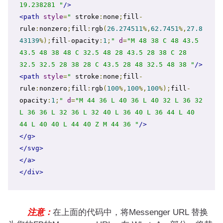
19.238281 "
/>
<path
style
=
"
 stroke
:
none
;
fill
-
rule
:
nonzero
;
fill
:
rgb
(
26.274511
%,
62.7451
%,
27.8
43139
%);
fill
-
opacity
:
1
;
"
d
=
"M 48 38 C 48 43.5 
43.5 48 38 48 C 32.5 48 28 43.5 28 38 C 28 
32.5 32.5 28 38 28 C 43.5 28 48 32.5 48 38 "
/>
<path
style
=
"
 stroke
:
none
;
fill
-
rule
:
nonzero
;
fill
:
rgb
(
100
%,
100
%,
100
%);
fill
-
opacity
:
1
;
"
d
=
"M 44 36 L 40 36 L 40 32 L 36 32 
L 36 36 L 32 36 L 32 40 L 36 40 L 36 44 L 40 
44 L 40 40 L 44 40 Z M 44 36 "
/>
</g>
</svg>
</a>
</div>
注意：
在上面的代码中，将Messenger URL 替换