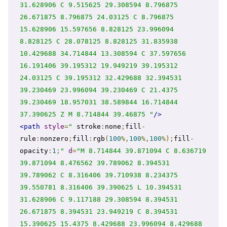
31.628906 C 9.515625 29.308594 8.796875 
26.671875 8.796875 24.03125 C 8.796875 
15.628906 15.597656 8.828125 23.996094 
8.828125 C 28.078125 8.828125 31.835938 
10.429688 34.714844 13.308594 C 37.597656 
16.191406 39.195312 19.949219 39.195312 
24.03125 C 39.195312 32.429688 32.394531 
39.230469 23.996094 39.230469 C 21.4375 
39.230469 18.957031 38.589844 16.714844 
37.390625 Z M 8.714844 39.46875 "
/>
<path
style
=
"
 stroke
:
none
;
fill
-
rule
:
nonzero
;
fill
:
rgb
(
100
%,
100
%,
100
%);
fill
-
opacity
:
1
;
"
d
=
"M 8.714844 39.871094 C 8.636719 
39.871094 8.476562 39.789062 8.394531 
39.789062 C 8.316406 39.710938 8.234375 
39.550781 8.316406 39.390625 L 10.394531 
31.628906 C 9.117188 29.308594 8.394531 
26.671875 8.394531 23.949219 C 8.394531 
15.390625 15.4375 8.429688 23.996094 8.429688 