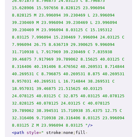
26.671875 8.796875 24.03125 C 8.796875 
15.628906 15.597656 8.828125 23.996094 
8.828125 M 23.996094 39.230469 L 23.996094 
39.230469 M 23.996094 39.230469 L 23.996094 
39.230469 M 23.996094 8.03125 C 15.195312 
8.03125 7.996094 15.230469 7.996094 24.03125 C 
7.996094 26.75 8.636719 29.390625 9.996094 
31.710938 L 7.917969 39.230469 C 7.835938 
39.46875 7.917969 39.789062 8.15625 40.03125 C 
8.316406 40.191406 8.476562 40.269531 8.714844 
40.269531 C 8.796875 40.269531 8.875 40.269531 
8.957031 40.269531 L 16.714844 38.269531 C 
18.957031 39.46875 21.515625 40.03125 
24.078125 40.03125 C 32.875 40.03125 40.078125 
32.828125 40.078125 24.03125 C 40.078125 
19.789062 38.394531 15.710938 35.4375 12.75 C 
32.316406 9.710938 28.316406 8.03125 23.996094 
8.03125 Z M 23.996094 8.03125 "
/>
<path
style
=
"
 stroke
:
none
;
fill
-