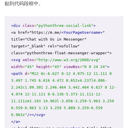
贴到代码段框中。
<div
class
=
"pythonthree-social-link"
>
<a href="https://m.me/
<YourPageUsername>
" 
title="Chat with Us in Messenger" 
target="_blank" rel="nofollow" 
<svg
xmlns
=
"http://www.w3.org/2000/svg"
width
=
"45"
height
=
"45"
viewBox
=
"0 0 24 24"
>
<path
d
=
"M12 0c-6.627 0-12 4.975-12 11.111 0 
3.497 1.745 6.616 4.472 8.652v4.237l4.086-
2.242c1.09.301 2.246.464 3.442.464 6.627 0 12-
4.974 12-11.111 0-6.136-5.373-11.111-12-
11.111zm1.193 14.963l-3.056-3.259-5.963 3.259 
6.559-6.963 3.13 3.259 5.889-3.259-6.559 
6.963z"
/></svg>
</a>