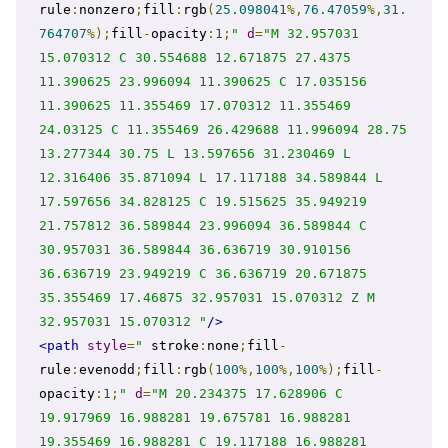
rule
:
nonzero
;
fill
:
rgb
(
25.098041
%,
76.47059
%,
31.
764707
%);
fill
-
opacity
:
1
;
"
d
=
"M 32.957031 
15.070312 C 30.554688 12.671875 27.4375 
11.390625 23.996094 11.390625 C 17.035156 
11.390625 11.355469 17.070312 11.355469 
24.03125 C 11.355469 26.429688 11.996094 28.75 
13.277344 30.75 L 13.597656 31.230469 L 
12.316406 35.871094 L 17.117188 34.589844 L 
17.597656 34.828125 C 19.515625 35.949219 
21.757812 36.589844 23.996094 36.589844 C 
30.957031 36.589844 36.636719 30.910156 
36.636719 23.949219 C 36.636719 20.671875 
35.355469 17.46875 32.957031 15.070312 Z M 
32.957031 15.070312 "
/>
<path
style
=
"
 stroke
:
none
;
fill
-
rule
:
evenodd
;
fill
:
rgb
(
100
%,
100
%,
100
%);
fill
-
opacity
:
1
;
"
d
=
"M 20.234375 17.628906 C 
19.917969 16.988281 19.675781 16.988281 
19.355469 16.988281 C 19.117188 16.988281 