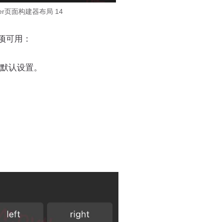
ilder页面构建器布局 14
项可用：
的默认设置。