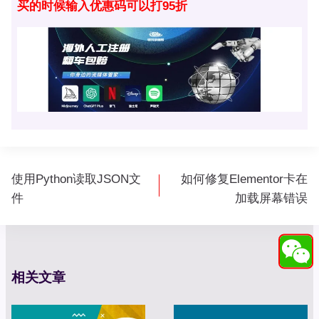
买的时候输入优惠码可以打95折
文
使用Python读取JSON文
如何修复Elementor卡在
章
件
加载屏幕错误
导
航
相关文章