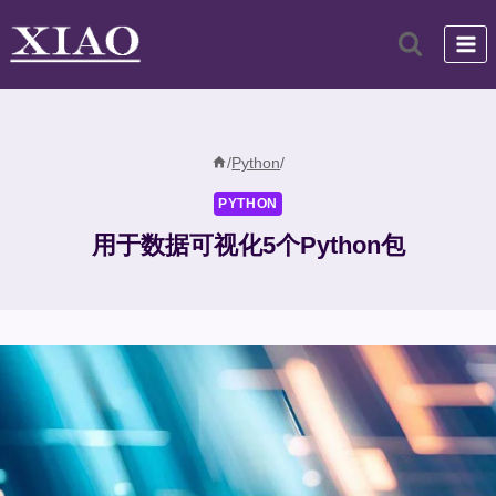
跳
到
内
容
/
Python
/
PYTHON
用于数据可视化5个Python包