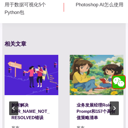
文
用于数据可视化5个
Photoshop AI怎么使用
章
Python包
导
航
相关文章
如何解决
业务发展经理Role
ERR_NAME_NOT_
Prompt和157个高价
RESOLVED错误
值策略清单
发布
发布