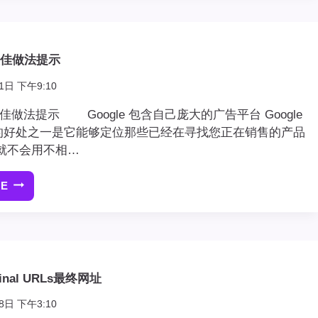
销
活
动
s最佳做法提示
10
个
1日 下午9:10
技
巧
ds最佳做法提示 Google 包含自己庞大的广告平台 Google
大的好处之一是它能够定位那些已经在寻找您正在销售的产品
就不会用不相…
RE
GOOGLE
ADS
最
佳
做
法
 Final URLs最终网址
提
示
8日 下午3:10