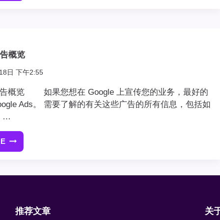
ADS
新
功
能
优
s广告概览
化
账
18日 下午2:55
户
Ads广告概览 如果您想在 Google 上宣传您的业务，最好的
oogle Ads。 需要了解的有关这些广告的所有信息，包括如
 …
RE
GOOGLE
ADS
广
告
概
览
推荐文章
关