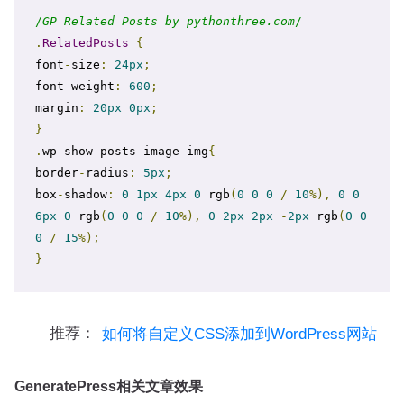
/
GP Related Posts by pythonthree.com
/
.
RelatedPosts
{
font
-
size
:
24px
;
font
-
weight
:
600
;
margin
:
20px
0px
;
}
.
wp
-
show
-
posts
-
image img
{
border
-
radius
:
5px
;
box
-
shadow
:
0
1px
4px
0
 rgb
(
0
0
0
/
10
%),
0
0
6px
0
 rgb
(
0
0
0
/
10
%),
0
2px
2px
-
2px
 rgb
(
0
0
0
/
15
%);
}
推荐：
如何将自定义CSS添加到WordPress网站
GeneratePress相关文章效果