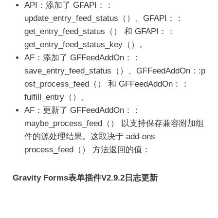
API：添加了 GFAPI：：
update_entry_feed_status（）、GFAPI：：
get_entry_feed_status（） 和 GFAPI：：
get_entry_feed_status_key（）。
AF：添加了 GFFeedAddOn：：
save_entry_feed_status（）、GFFeedAddOn：:p
ost_process_feed（） 和 GFFeedAddOn：：
fulfill_entry（）。
AF：更新了 GFFeedAddOn：：
maybe_process_feed（） 以支持保存兼容附加组
件的源处理结果。这取决于 add-ons
process_feed（） 方法返回的值：
Gravity Forms
表单插件
V2.9.2日志更新