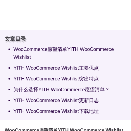
文章目录
WooCommerce愿望清单YITH WooCommerce
Wishlist
YITH WooCommerce Wishlist主要优点
YITH WooCommerce Wishlist突出特点
为什么选择YITH WooCommerce愿望清单？
YITH WooCommerce Wishlist更新日志
YITH WooCommerce Wishlist下载地址
WooCommerce愿望清单YITH WooCommerce Wishlist