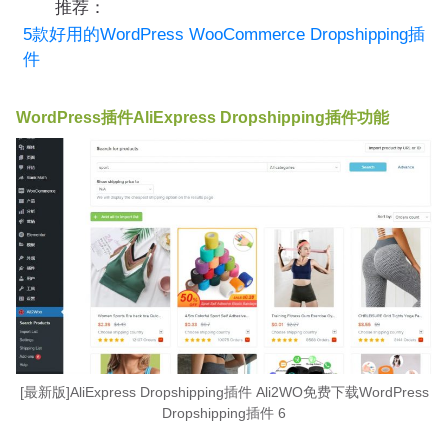
推荐：
5款好用的WordPress WooCommerce Dropshipping插
件
WordPress插件AliExpress Dropshipping插件功能
[最新版]AliExpress Dropshipping插件 Ali2WO免费下载WordPress
Dropshipping插件 6