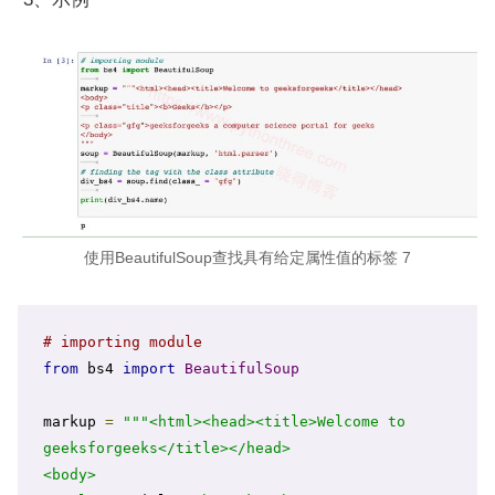
使用BeautifulSoup查找具有给定属性值的标签 7
# importing module
from
 bs4 
import
BeautifulSoup
markup 
=
"""<html><head><title>Welcome to 
geeksforgeeks</title></head>

<body>
