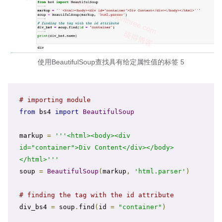
使用BeautifulSoup查找具有给定属性值的标签 5
# importing module
from
 bs4 
import
BeautifulSoup
markup 
=
'''<html><body><div 
id="container">Div Content</div></body>
</html>'''
soup 
=
BeautifulSoup
(
markup
,
'html.parser'
)
# finding the tag with the id attribute
div_bs4 
=
 soup
.
find
(
id 
=
"container"
)