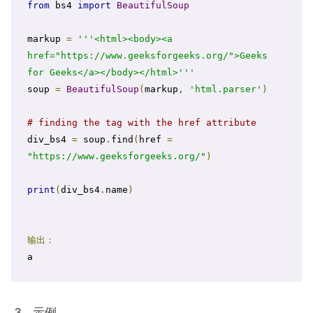
from
 bs4 
import
BeautifulSoup
markup 
=
'''<html><body><a 
href="https://www.geeksforgeeks.org/">Geeks 
for Geeks</a></body></html>'''
soup 
=
BeautifulSoup
(
markup
,
'html.parser'
)
# finding the tag with the href attribute
div_bs4 
=
 soup
.
find
(
href 
=
"https://www.geeksforgeeks.org/"
)
print
(
div_bs4
.
name
)
输出：
a
3、示例