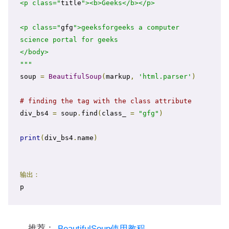
<p class="
title
"><b>Geeks</b></p>

<p class="
gfg
">geeksforgeeks a computer 
science portal for geeks

</body>

"""
soup 
=
BeautifulSoup
(
markup
,
'html.parser'
)
# finding the tag with the class attribute
div_bs4 
=
 soup
.
find
(
class_ 
=
"gfg"
)
print
(
div_bs4
.
name
)
输出：
p
推荐：
BeautifulSoup使用教程