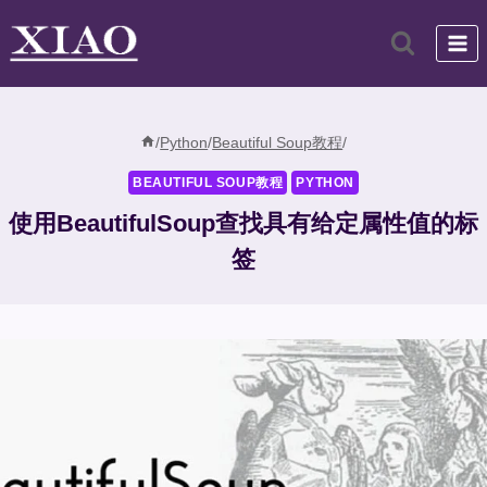
跳
到
内
容
/
Python
/
Beautiful Soup教程
/
BEAUTIFUL SOUP教程
PYTHON
使用BeautifulSoup查找具有给定属性值的标
签