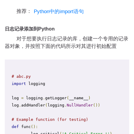
推荐：
Python中的import语句
日志记录添加到Python
对于想要执行日志记录的库，创建一个专用的记录
器对象，并按照下面的代码所示对其进行初始配置
# abc.py
import
 logging

log 
=
 logging
.
getLogger
(
__name__
)
log
.
addHandler
(
logging
.
NullHandler
())
# Example function (for testing)
def
 func
():
	log
.
critical
(
'A Critical Error !'
)