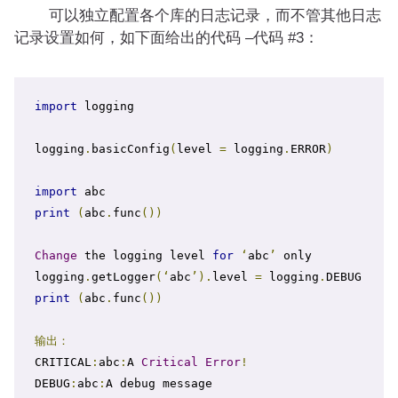
可以独立配置各个库的日志记录，而不管其他日志
记录设置如何，如下面给出的代码 –代码 #3：
import
 logging

logging
.
basicConfig
(
level 
=
 logging
.
ERROR
)
import
print
(
abc
.
func
())
Change
 the logging level 
for
‘
abc
’
 only

logging
.
getLogger
(‘
abc
’).
level 
=
 logging
.
print
(
abc
.
func
())
输出：
CRITICAL
:
abc
:
A 
Critical
Error
!
DEBUG
:
abc
:
A debug message