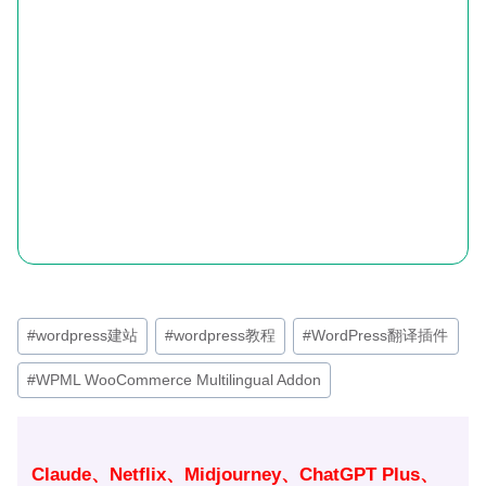
文
#
wordpress建站
#
wordpress教程
#
WordPress翻译插件
章
#
WPML WooCommerce Multilingual Addon
标
签：
Claude、Netflix、Midjourney、ChatGPT Plus、