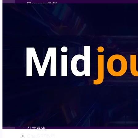
Elementor教程
Oxygen Builder教程
IT互联网
Python
Pycharm教程
Beautiful Soup教程
Jupyter Notebook教程
NumPy教程
Matplotlib教程
免费资源
互联网
Mac
SEO
SEM
社交媒体
ChatGPT教程