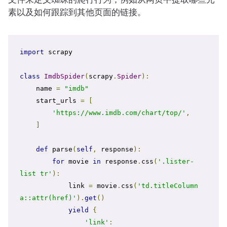
素以及如何跟踪到其他页面的链接。
import
 scrapy

class
ImdbSpider
(
scrapy
.
Spider
):
    name 
=
"imdb"
    start_urls 
=
[
'https://www.imdb.com/chart/top/'
,
]
def
 parse
(
self
,
 response
):
for
 movie 
in
 response
.
css
(
'.lister-
list tr'
):
            link 
=
 movie
.
css
(
'td.titleColumn 
a::attr(href)'
).
get
()
yield
{
'link'
: