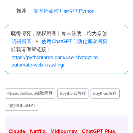
推荐：
零基础如何开始学习Python
晓得博客，版权所有丨如未注明，均为原创
»
晓得博客
使用ChatGPT自动化抓取网页
转载请保留链接：
https://pythonthree.com/use-chatgpt-to-
automate-web-crawling/
文
#
BeautifulSoup抓取网页
#
python3教程
#
python编程
章
#
使用ChatGPT
标
签：
Claude、Netflix、Midjourney、ChatGPT Plus、