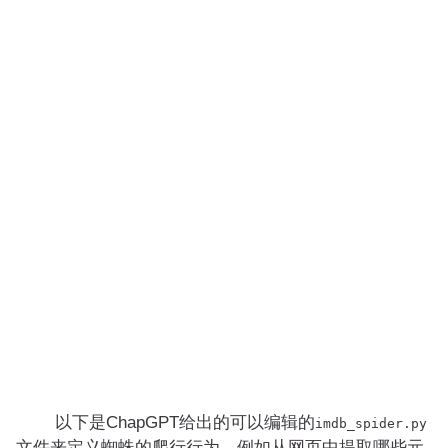
以下是ChapGPT给出的可以编辑的
imdb_spider
.
py
文件来定义蜘蛛的爬行行为，例如从网页中提取哪些元