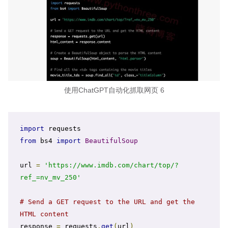
使用ChatGPT自动化抓取网页 6
import
from
 bs4 
import
BeautifulSoup
url 
=
'https://www.imdb.com/chart/top/?
ref_=nv_mv_250'
# Send a GET request to the URL and get the 
HTML content
response 
=
 requests
.
get
(
url
)