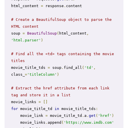
html_content 
=
 response
.
content

# Create a BeautifulSoup object to parse the 
HTML content
soup 
=
BeautifulSoup
(
html_content
,
'html.parser'
)
# Find all the <td> tags containing the movie 
titles
movie_title_tds 
=
 soup
.
find_all
(
'td'
,
class_
=
'titleColumn'
)
# Extract the href attribute from each link 
tag and store it in a list
movie_links 
=
[]
for
 movie_title_td 
in
 movie_title_tds
:
    movie_link 
=
 movie_title_td
.
a
.
get
(
'href'
)
    movie_links
.
append
(
'https://www.imdb.com'