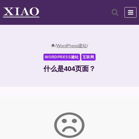
跳
到
内
容
/
WordPress建站
/
WORDPRESS建站
互联网
什么是404页面？