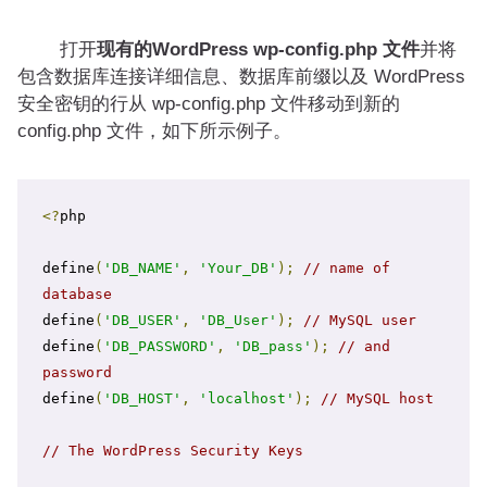
打开
现有的WordPress wp-config.php 文件
并将
包含数据库连接详细信息、数据库前缀以及 WordPress
安全密钥的行从 wp-config.php 文件移动到新的
config.php 文件，如下所示例子。
<?
php

define
(
'DB_NAME'
,
'Your_DB'
);
// name of 
database
define
(
'DB_USER'
,
'DB_User'
);
// MySQL user
define
(
'DB_PASSWORD'
,
'DB_pass'
);
// and 
password
define
(
'DB_HOST'
,
'localhost'
);
// MySQL host
// The WordPress Security Keys