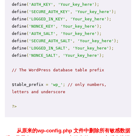
define
(
'AUTH_KEY'
,
'Your_key_here'
);
define
(
'SECURE_AUTH_KEY'
,
'Your_key_here'
);
define
(
'LOGGED_IN_KEY'
,
'Your_key_here'
);
define
(
'NONCE_KEY'
,
'Your_key_here'
);
define
(
'AUTH_SALT'
,
'Your_key_here'
);
define
(
'SECURE_AUTH_SALT'
,
'Your_key_here'
);
define
(
'LOGGED_IN_SALT'
,
'Your_key_here'
);
define
(
'NONCE_SALT'
,
'Your_key_here'
);
// The WordPress database table prefix
$table_prefix 
=
'wp_'
;
// only numbers, 
letters and underscore
?>
从原来的wp-config.php 文件中删除所有敏感数据