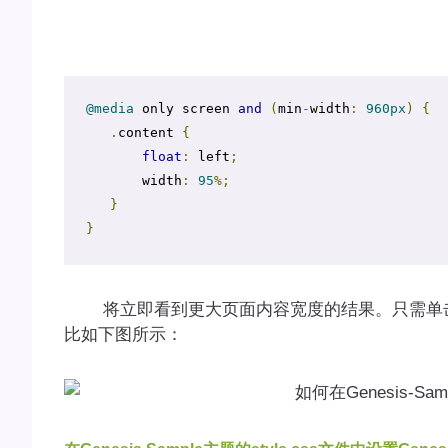
@media
 only screen 
and
(
min
-
width
:
960px
)
{
.
content 
{
float
:
 left
;
       width
:
95
%;
}
}
将立即看到更大页面内容宽度的结果。只需单
比如下图所示：