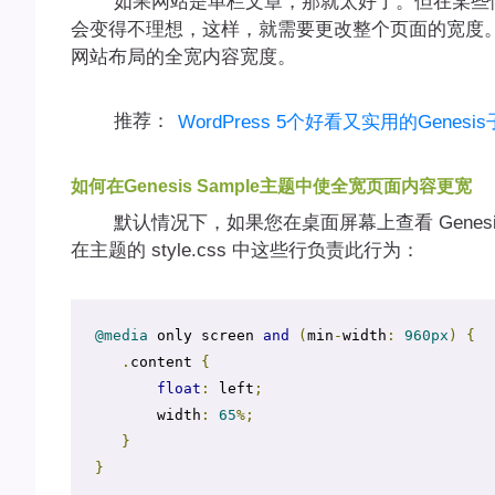
如果网站是单栏文章，那就太好了。但在某些情
会变得不理想，这样，就需要更改整个页面的宽度。本文
网站布局的全宽内容宽度。
推荐：
WordPress 5个好看又实用的Genesi
如何在Genesis Sample主题中使全宽页面内容更宽
默认情况下，如果您在桌面屏幕上查看 Genesis
在主题的 style.css 中这些行负责此行为：
@media
 only screen 
and
(
min
-
width
:
960px
)
{
.
content 
{
float
:
 left
;
       width
:
65
%;
}
}