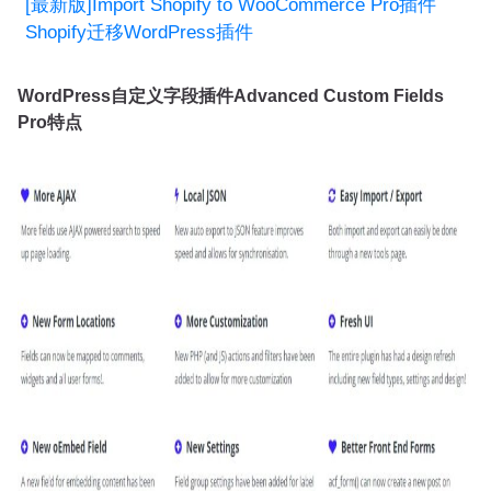
[最新版]Import Shopify to WooCommerce Pro插件
Shopify迁移WordPress插件
WordPress自定义字段插件Advanced Custom Fields
Pro特点