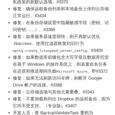
私政策的新默认选项。#3370
修复：确保远程备份列表和本地备份上传到云存储
正常运行。#3434
修复：在备份存储设置中隐藏敏感字段（密钥、访
问密钥……）。#3389
修复：如果服务器速度很快，则不再默认优化
.htaccess。使用过滤器恢复到旧行为
。#3409
wpstg
.
create_litespeed_server_config
修复：如果数据库前缀包含大写字母且数据库托管
在基于 Windows 的操作系统上，则表重命名任务
在还原和推送期间失败
。即#3372
Microsoft
Azure
修复：如果无法刷新访问令牌，则断开 Google
Drive 帐户的连接。#3388
修复：云存储选项与其他元素重叠。#3343
修复：不要加载和列出 Dropbox 的远程备份，因为
它尚不受支持。（专业版）#3407
开发人员：将 BackupValidateTask 重构为