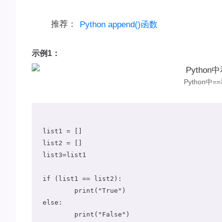
推荐：
Python append()函数
示例1：
Python中
list1 = []

list2 = []

list3=list1

if (list1 == list2):

	print("True")

else:

	print("False")
