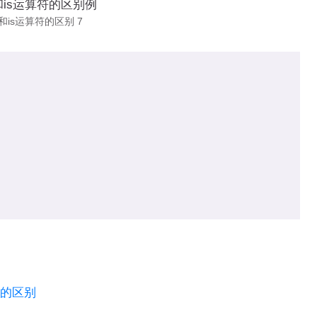
==和is运算符的区别 7
)之间的区别