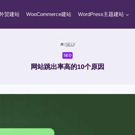
fy外贸建站
WooCommerce建站
WordPress主题建站
关于
/
SEO
/
SEO
网站跳出率高的10个原因