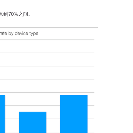
到70%之间。