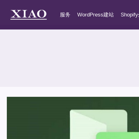
跳
到
服务
WordPress建站
Shopi
内
容