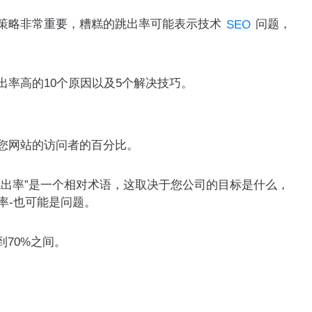
略非常重要，糟糕的跳出率可能表示技术
问题，
SEO
率高的10个原因以及5个解决技巧。
网站的访问者的百分比。
出率”是一个相对术语，这取决于您公司的目标是什么，
率-也可能是问题。
70%之间。