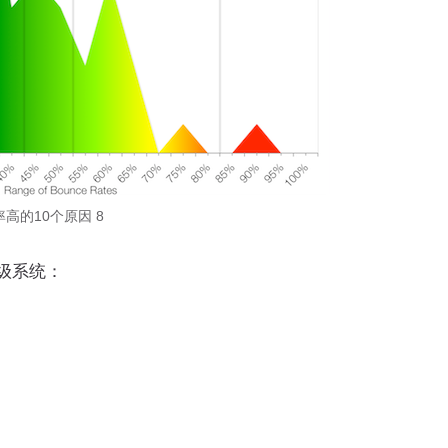
高的10个原因 8
级系统：