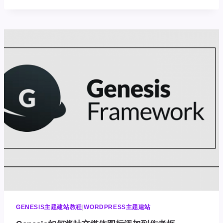
从
GENESIS
评
论
表
单
中
删
除
网
址
字
段
GENESIS主题建站教程
|
WORDPRESS主题建站