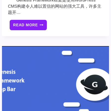
Genesis Framework框架是使用WordPress
CMS构建令人难以置信的网站的强大工具，许多主
题开…
READ MORE
如
何
在
GENESIS
FRAMEWORK
文
章
末
尾
自
动
添
加
广
告