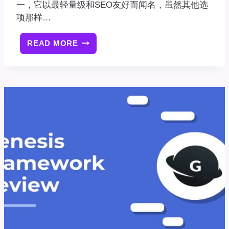
一，它以最轻量级和SEO友好而闻名，虽然其他选
项那样…
READ MORE
什
么
是
GENESIS
FRAMEWORK
主
题
框
架