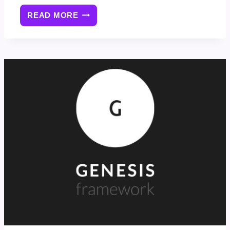
READ MORE
如
何
在
GENESIS
主
题
中
加
载
自
定
义
CSS
样
式
表