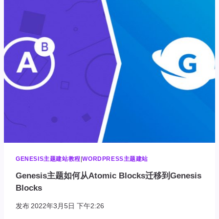
架
中
标
题
上
添
加
顶
栏
GENESIS主题建站教程
|
WORDPRESS主题建站
Genesis主题如何从Atomic Blocks迁移到Genesis
Blocks
发布
2022年3月5日 下午2:26