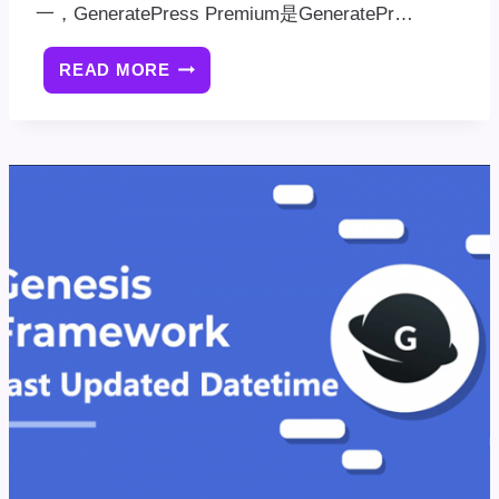
一，GeneratePress Premium是GeneratePr…
READ MORE
如
何
安
装
GENERATEPRESS
PREMIUM