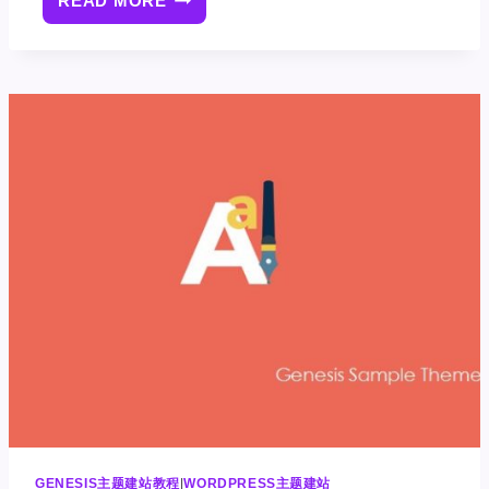
READ MORE
如
何
从
GENESIS
FRAMEWORK
主
题
文
章
帖
子
信
息
中
删
除
作
者
GENESIS主题建站教程
|
WORDPRESS主题建站