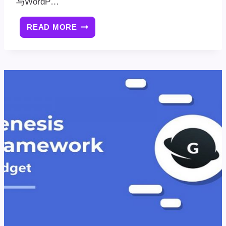
与WordP…
READ MORE
如
何
从
GENESIS
FRAMEWORK
中
删
除
主
题
SEO
设
置
和
脚
本