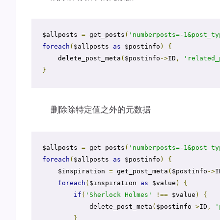
$allposts 
=
 get_posts
(
'numberposts=-1&post_ty
foreach
(
$allposts 
as
 $postinfo
)
{
    delete_post_meta
(
$postinfo
->
ID
,
'related_
}
删除除特定值之外的元数据
$allposts 
=
 get_posts
(
'numberposts=-1&post_ty
foreach
(
$allposts 
as
 $postinfo
)
{
    $inspiration 
=
 get_post_meta
(
$postinfo
->
I
foreach
(
$inspiration 
as
 $value
)
{
if
(
'Sherlock Holmes'
!==
 $value
)
{
            delete_post_meta
(
$postinfo
->
ID
,
'
}