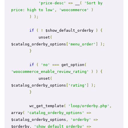
'price-desc'
=>
 __
(
'Sort by 
price: high to low'
,
'woocommerce'
)
)
);
if
(
!
 $show_default_orderby 
)
{
            unset
(
$catalog_orderby_options
[
'menu_order'
]
);
}
if
(
'no'
===
 get_option
(
'woocommerce_enable_review_rating'
)
)
{
            unset
(
$catalog_orderby_options
[
'rating'
]
);
}
        wc_get_template
(
'loop/orderby.php'
,
array
(
'catalog_orderby_options'
=>
$catalog_orderby_options
,
'orderby'
=>
$orderby
,
'show_default_orderby'
=>