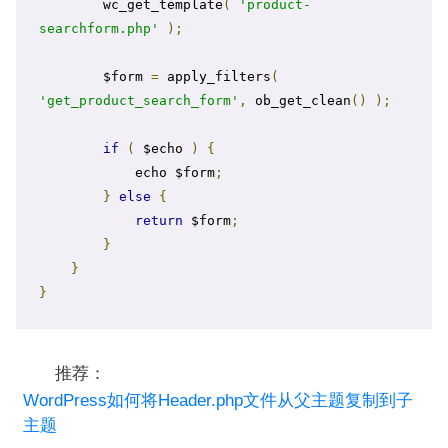
        wc_get_template
(
'product-
searchform.php'
);
        $form 
=
 apply_filters
(
'get_product_search_form'
,
 ob_get_clean
()
);
if
(
 $echo 
)
{
            echo $form
;
}
else
{
return
 $form
;
}
}
}
推荐：
WordPress如何将Header.php文件从父主题复制到子
主题