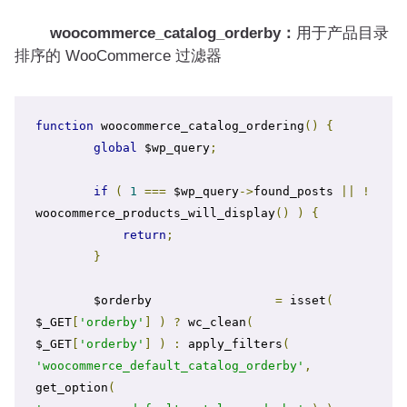
woocommerce_catalog_orderby：
用于产品目录
排序的 WooCommerce 过滤器
function
 woocommerce_catalog_ordering
()
{
global
 $wp_query
;
if
(
1
===
 $wp_query
->
found_posts 
||
!
woocommerce_products_will_display
()
)
{
return
;
}
        $orderby                 
=
 isset
(
$_GET
[
'orderby'
]
)
?
 wc_clean
(
$_GET
[
'orderby'
]
)
:
 apply_filters
(
'woocommerce_default_catalog_orderby'
,
get_option
(