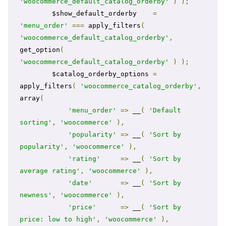
'woocommerce_default_catalog_orderby'
)
);
        $show_default_orderby    
=
'menu_order'
===
 apply_filters
(
'woocommerce_default_catalog_orderby'
,
get_option
(
'woocommerce_default_catalog_orderby'
)
);
        $catalog_orderby_options 
=
apply_filters
(
'woocommerce_catalog_orderby'
,
array
(
'menu_order'
=>
 __
(
'Default 
sorting'
,
'woocommerce'
),
'popularity'
=>
 __
(
'Sort by 
popularity'
,
'woocommerce'
),
'rating'
=>
 __
(
'Sort by 
average rating'
,
'woocommerce'
),
'date'
=>
 __
(
'Sort by 
newness'
,
'woocommerce'
),
'price'
=>
 __
(
'Sort by 
price: low to high'
,
'woocommerce'
),