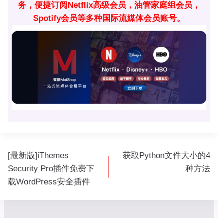
务，便捷订阅Netflix高级会员，油管家庭组会员，
Spotify会员等多种国际流媒体会员账号。
文
[最新版]iThemes
获取Python文件大小的4
章
Security Pro插件免费下
种方法
导
载WordPress安全插件
航