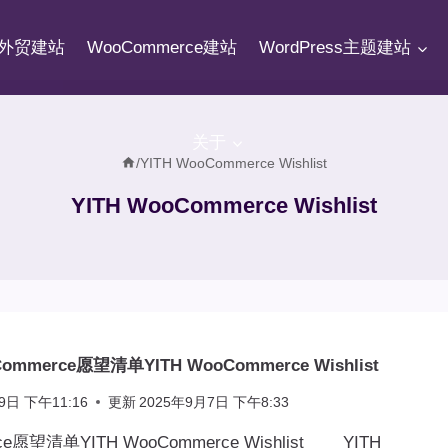
fy外贸建站
WooCommerce建站
WordPress主题建站
关于
/
YITH WooCommerce Wishlist
YITH WooCommerce Wishlist
mmerce愿望清单YITH WooCommerce Wishlist
9日 下午11:16
更新
2025年9月7日 下午8:33
ce愿望清单YITH WooCommerce Wishlist YITH