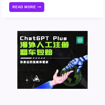
READ MORE
[最
新
版]WOOCOMMERCE
愿
望
清
单
YITH
WOOCOMMERCE
WISHLIST