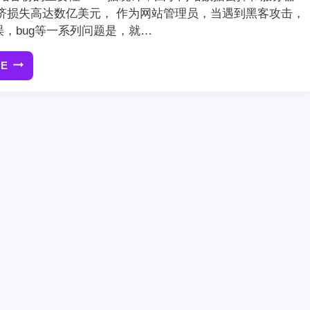
济损失高达数亿美元， 作为网站管理员，当遇到黑客攻击，
误，bug等一系列问题是，就…
RE
（图
文）
UPDRAFTPLUS
插
件
教
程：
WORDPRESS
网
站
备
份
恢
复
教
程