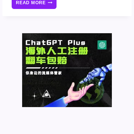
READ MORE
PYTHON
关
键
字