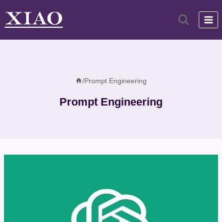
跳
到
内
容
/
Prompt Engineering
Prompt Engineering