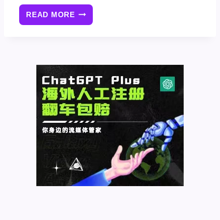
READ MORE
500
个
CHATGPT/GPT-
4
PROMPT
技
巧