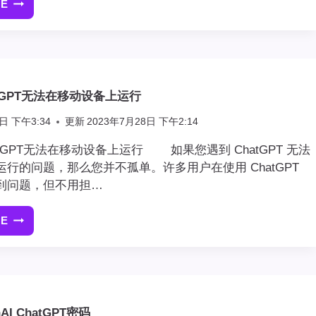
RE
如
方
何
案
修
推
复
荐，
CHATGPT
稳
FAILED
定
tGPT无法在移动设备上运行
TO
不
GET
封
日 下午3:34
更新
2023年7月28日 下午2:14
SERVICE
号
错
tGPT无法在移动设备上运行 如果您遇到 ChatGPT 无法
误
行的问题，那么您并不孤单。许多用户在使用 ChatGPT
到问题，但不用担…
RE
如
何
修
复
CHATGPT
无
I ChatGPT密码
法