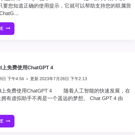
只要您知道正确的使用提示，它就可以帮助支持您的联属营
hatG…
RE
40
个
CHATGPT
联
盟
营
d上免费使用ChatGPT 4
销
PROMPTS
8日 下午4:56
更新
2023年7月28日 下午2:13
提
示
oid上免费使用ChatGPT 4 随着人工智能的快速发展，在
设备上拥有虚拟助手不再是一个遥远的梦想。 Chat GPT 4 由
RE
如
何
在