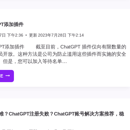
ANDROID
上
免
PT添加插件
费
使
7日 下午2:36
更新
2023年7月28日 下午2:14
用
CHATGPT
GPT添加插件 截至目前，ChatGPT 插件仅向有限数量的
4
员开放。这种方法是公司为防止滥用这些插件而实施的安全
。但是，您可以加入等待名单…
RE
如
何
向
CHATGPT
添
加
册难？ChatGPT注册失败？ChatGPT账号解决方案推荐，稳
插
件