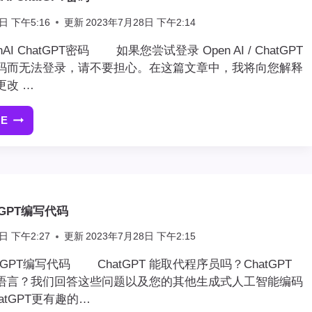
在
日 下午5:16
更新
2023年7月28日 下午2:14
移
动
AI ChatGPT密码 如果您尝试登录 Open AI / ChatGPT
设
码而无法登录，请不要担心。在这篇文章中，我将向您解释
备
更改 …
上
运
RE
如
行
何
更
改
OPENAI
CHATGPT
tGPT编写代码
密
码
日 下午2:27
更新
2023年7月28日 下午2:15
tGPT编写代码 ChatGPT 能取代程序员吗？ChatGPT
语言？我们回答这些问题以及您的其他生成式人工智能编码
atGPT更有趣的…