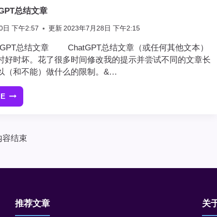
SOMETHING
tGPT总结文章
WENT
WRONG
0日 下午2:57
更新
2023年7月28日 下午2:15
错
误
tGPT总结文章 ChatGPT总结文章（或任何其他文本）
时好时坏。花了很多时间修改我的提示并尝试不同的文章长
以（和不能）做什么的限制。&…
RE
如
何
使
用
内容结束
CHATGPT
总
结
文
章
推荐文章
关