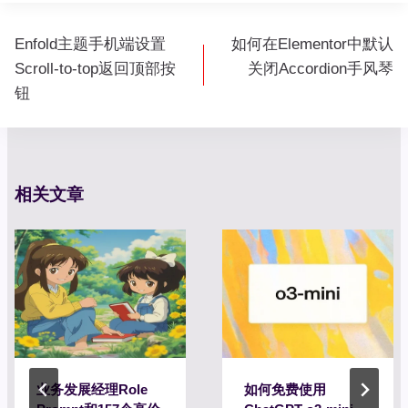
文
Enfold主题手机端设置
如何在Elementor中默认
章
Scroll-to-top返回顶部按
关闭Accordion手风琴
导
钮
航
相关文章
业务发展经理Role
如何免费使用