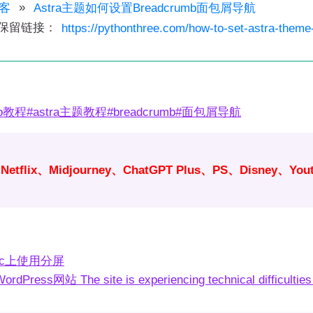
»
客
Astra主题如何设置Breadcrumb面包屑导航
保留链接：
https://pythonthree.com/how-to-set-astra-them
ro教程
#
astra主题教程
#
breadcrumb
#
面包屑导航
、Netflix、Midjourney、ChatGPT Plus、PS、Di
ac上使用分屏
Press网站 The site is experiencing technical difficulti