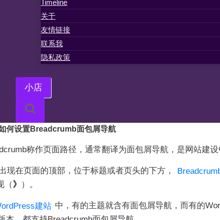
Timeline
关于
友情链接
联系我
隐私政策
小店
题如何设置Breadcrumb面包屑导航
dcrumb称作页面路径，通常翻译为面包屑导航，是网站建
现在页面的顶部，位于标题或者页头的下方，
Breadcr
现（
》
）。
中，有的主题就含有面包屑导航，而有的Wor
ordPress建站
Pro版本，都支持Breadcrumb面包屑导航。