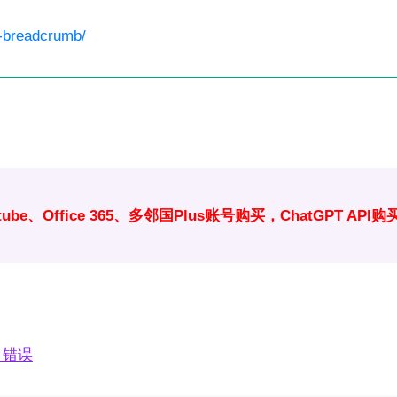
e-breadcrumb/
sney、Youtube、Office 365、多邻国Plus账号购买，Cha
es 错误