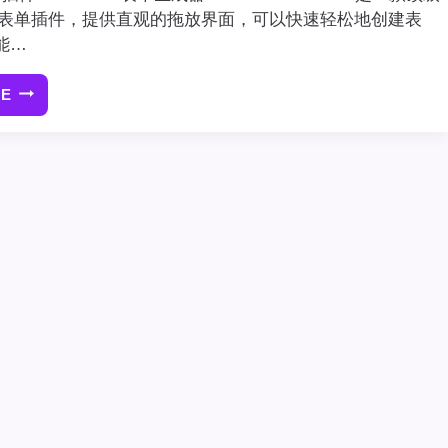
ress表单插件，提供直观的拖放界面，可以快速轻松地创建表
能…
RE
[最
新
版]WPFORMS
PRO
插
件
WORDPRESS
表
单
生
成
器