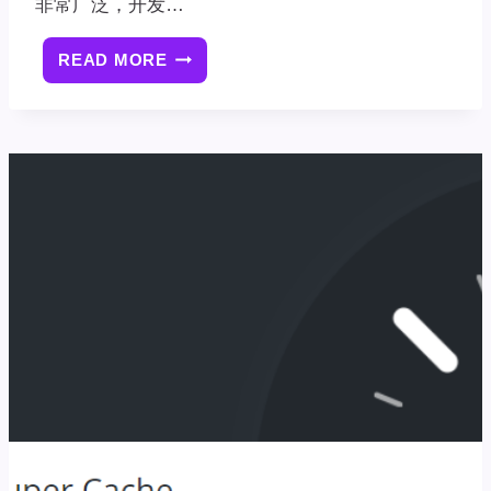
非常广泛，开发…
READ MORE
[已
解
决]WP
SUPER
CACHE
缓
存
插
件
页
面
不
相
符！
时
间
戳
有