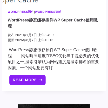
差
异
或
WORDPRESS插件
|
WORDPRESS建站
者
WordPress静态缓存插件WP Super Cache使用教
不
程
存
在！
发布
2021年1月1日 上午8:49
更新
2026年8月7日 上午10:13
WordPress静态缓存插件WP Super Cache使用教
程 网站响应速度在SEO优化当中是必要的优化
项目之一,搜索引擎认为网站速度是搜索排名的重要
因素。一个网站想要有好…
READ MORE
WORDPRESS
静
态
缓
存
插