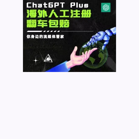
件
WP
SUPER
CACHE
使
用
教
程