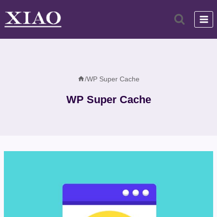
跳
到
内
容
/
WP Super Cache
WP Super Cache