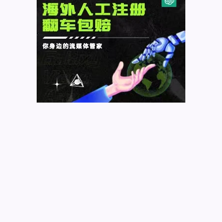
插
件
无
法
安
装
ADVANCED-
CACHE.PHP
已
经
存
在