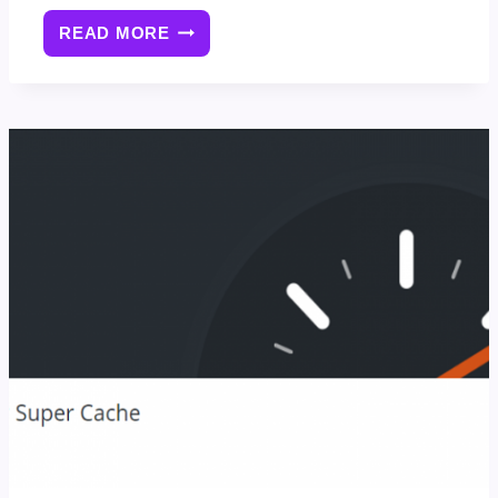
READ MORE
[已
解
决]SUPER
CACHE
插
件
错
误
SUPER
CACHE
DYNAMIC
PAGE
DETECTED
BUT
LATE
INIT
NOT
SET