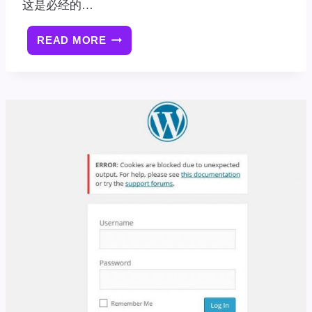
这是必经的…
READ MORE
8
个
最
佳
的
免
费
WORDPRESS
博
客
主
题