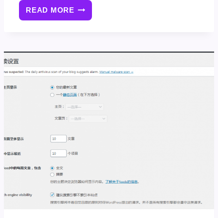
READ MORE
（图
文）
WORDPRESS
本
地
搭
建
的
网
站
如
何
发
布
到
网
上？