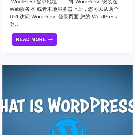
WordPress登录地址 将 WordPress 安装在
Web服务器 或者本地服务器上后，您可以从两个
URL访问 WordPress 登录页面 您的 WordPress
登…
READ MORE
[WORDPRESS
建
站
基
础
教
程]02：
WORDPRESS
登
录
地
址