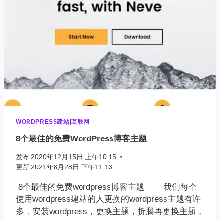
包
含
无
效
字
符，
请
输
入
有
效
的
WORDPRESS建站
|
互联网
用
8个最佳的免费WordPress博客主题
户
名
发布
2020年12月15日 上午10:15
更新
2021年8月28日 下午11:13
8个最佳的免费wordpress博客主题 我们每个
使用wordpress建站的人更换的wordpress主题有许
多，安装wordpress，更换主题，折腾再更换主题，