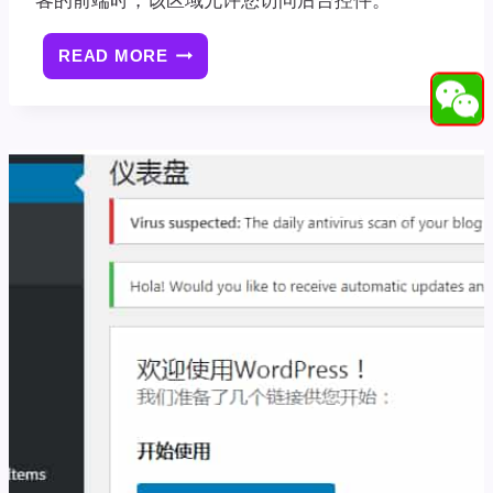
客的前端时，该区域允许您访问后台控件。
READ MORE
[WORDPRESS
建
站
基
础
教
程]04：
WORDPRESS
管
理
栏