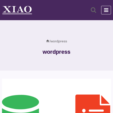
跳
到
内
容
/
wordpress
wordpress