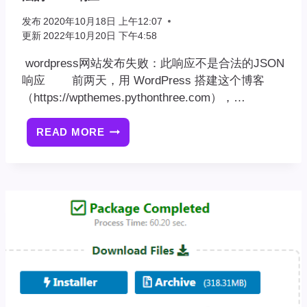
电
发布
2020年10月18日 上午12:07
子
更新
2022年10月20日 下午4:58
邮
箱
wordpress网站发布失败：此响应不是合法的JSON
来
响应 前两天，用 WordPress 搭建这个博客
获
（https://wpthemes.pythonthree.com），…
得
指
READ MORE
[已
引”
解
故
决]WORDPRESS
障
网
站
发
布
失
败：
此
响
应