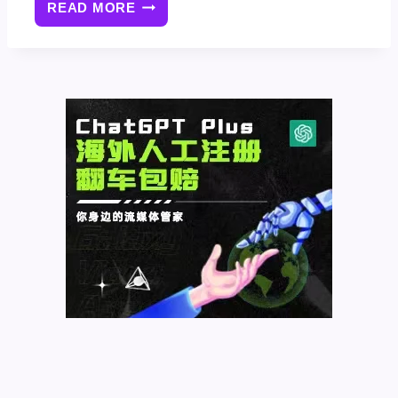
READ MORE
WORDPRESS
防
火
墙
插
件
BBQ
PRO