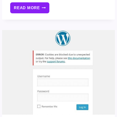
READ MORE
如
何
修
复
WORDPRESS
网
站
THE
SITE
IS
EXPERIENCING
TECHNICAL
DIFFICULTIES
错
误