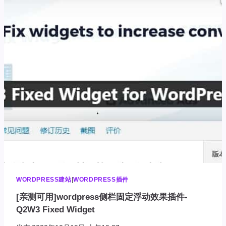
的
站
点
遇
到
了
致
命
错
误，
请
查
看
您
的
站
点
WORDPRESS建站
|
WORDPRESS插件
的
[亲测可用]wordpress侧栏固定浮动效果插件-
管
Q2W3 Fixed Widget
理
电