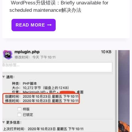
WordPress升级错误：Briefly unavailable for
scheduled maintenance解决办法
READ MORE
[已
解
决]WORDPRESS
升
级
错
误：
BRIEFLY
UNAVAILABLE
FOR
SCHEDULED
MAINTENANCE，
CHECK
BACK
IN
A
MINUTE