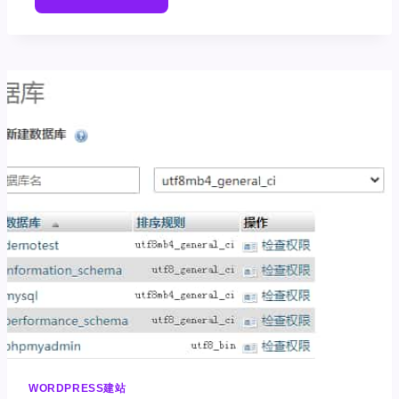
解
决]WORDPRESS
网
站
发
布
失
败：
此
响
应
不
是
合
法
的
JSON
响
应
WORDPRESS建站