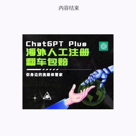
台
内容结束
密
码
忘
记？
找
回
登
录
密
码
的
两
种
简
单
方
法