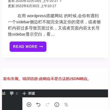
发布
2020年10月19日 上午10:27
子
更新
2022年6月30日 上午10:17
邮
箱
在用 wordpress搭建网站 的时候,会你有遇到
来
一个sidebar侧边栏不能完全满足你的需求，或者侧
获
栏内容过多导致页面过长，又或者页面内容太长导
得
致sidebar显示空白，看…
指
引”
READ MORE
[亲
故
测
障
可
用]WORDPRESS
侧
栏
固
定
浮
动
效
果