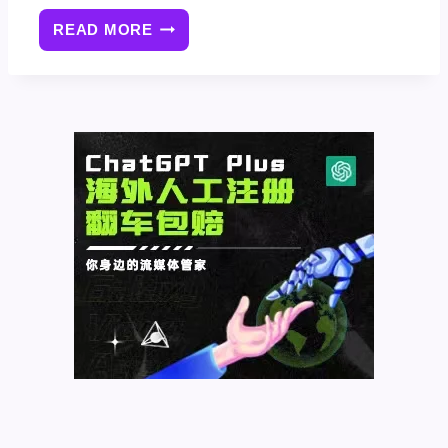
READ MORE
如
何
在
WORDPRESS
上
传
图
片
时
添
加
水
印