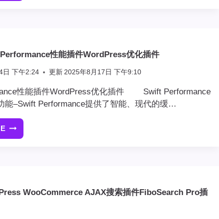
新
版]MAILPOET
PRO
高
级
t Performance性能插件WordPress优化插件
插
件
4日 下午2:24
更新
2025年8月17日 下午9:10
WORDPRESS
电
ormance性能插件WordPress优化插件 Swift Performance
子
–Swift Performance提供了智能、现代的缓…
邮
件
RE
[最
插
新
件
版]SWIFT
PERFORMANCE
性
能
ress WooCommerce AJAX搜索插件FiboSearch Pro插
插
件
WORDPRESS