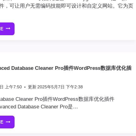
ss 插件，可让用户无需编码技能即可设计和自定义网站。它为页
RE
[最
新
版]OXYGEN
BUILDER
插
件
ced Database Cleaner Pro插件WordPress数据库优化插
WORDPRESS
页
面
日 上午7:50
更新
2025年5月7日 下午2:38
构
建
Database Cleaner Pro插件WordPress数据库优化插件
器
vanced Database Cleaner Pro是…
RE
[最
新
版]ADVANCED