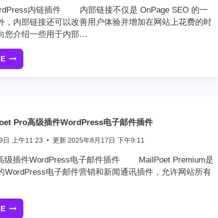
化
rdPress内链插件 内部链接不仅是 OnPage SEO 的一
插
外，内部链接还可以改善用户体验并增加在网站上花费的时
件
向您介绍一些用于内部…
FLUENTCRM
PRO
RE
5
插
个
件
实
用
的
WORDPRESS
Poet Pro高级插件WordPress电子邮件插件
内
链
9日 上午11:23
更新
2025年8月17日 下午9:11
插
件
Pro高级插件WordPress电子邮件插件 MailPoet Premium是
WordPress电子邮件营销和新闻通讯插件，允许网站所有
RE
[最