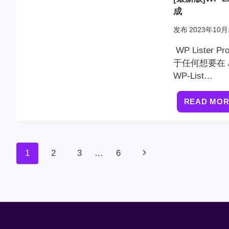
成
发布
2023年10月
WP Liste
于任何想要在 A
WP-List…
READ MO
页
1
2
3
…
6
下
面
一
导
航
页