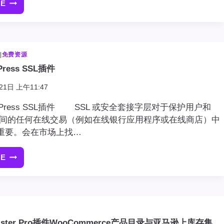
RE
[最
新
版]LEARNDASH
LMS
插
站
|
免费资源
件
ress SSL插件
WORDPRESS
学
21日 上午11:47
习
管
dPress SSL插件 SSL 或安全套接字层对于保护用户和
理
器之间的任何在线交易（例如在线银行应用程序或在线商店）中
系
重要。会在市场上找…
统
插
RE
7
件
个
免
费
WORDPRESS
SSL
Lister Pro插件WooCommerce产品目录与亚马逊上库存集
插