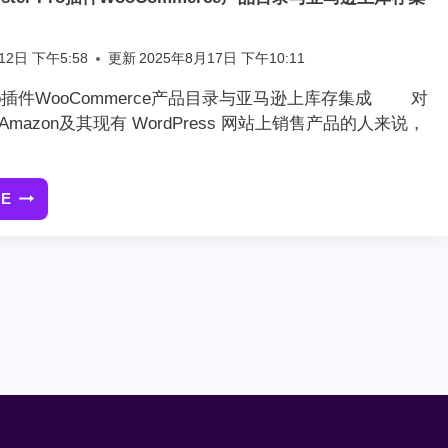
件
12日 下午5:58
更新
2025年8月17日 下午10:11
r Pro插件WooCommerce产品目录与亚马逊上库存集成 对
mazon及其现有 WordPress 网站上销售产品的人来说，
RE
[最
新
版]WP
LISTER
PRO
插
件
WOOCOMMERCE
产
品
目
录