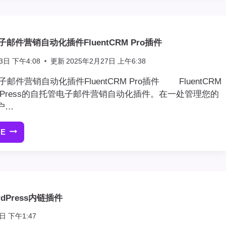
DATABASE
CLEANER
PRO
s电子邮件营销自动化插件FluentCRM Pro插件
插
件
3日 下午4:08
更新
2025年2月27日 上午6:38
WORDPRESS
数
s电子邮件营销自动化插件FluentCRM Pro插件 FluentCRM
据
dPress的自托管电子邮件营销自动化插件。在一处管理您的
库
户…
优
化
RE
WORDPRESS
插
电
件
子
邮
件
站
营
dPress内链插件
销
自
日 下午1:47
动