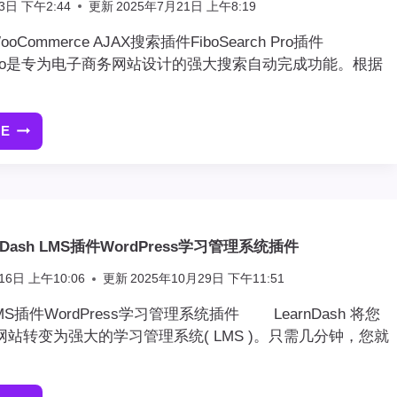
3日 下午2:44
更新
2025年7月21日 上午8:19
优
化
 WooCommerce AJAX搜索插件FiboSearch Pro插件
插
rch Pro是专为电子商务网站设计的强大搜索自动完成功能。根据
件
RE
[最
新
版]WORDPRESS
WOOCOMMERCE
AJAX
搜
nDash LMS插件WordPress学习管理系统插件
索
插
16日 上午10:06
更新
2025年10月29日 下午11:51
件
FIBOSEARCH
h LMS插件WordPress学习管理系统插件 LearnDash 将您
PRO
ess网站转变为强大的学习管理系统( LMS )。只需几分钟，您就
插
件