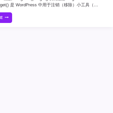
_widget() 是 WordPress 中用于注销（移除）小工具（…
RE
使
用
WORDPRESS
函
数
UNREGISTER_WIDGET()
取
消
注
册
WIDGET