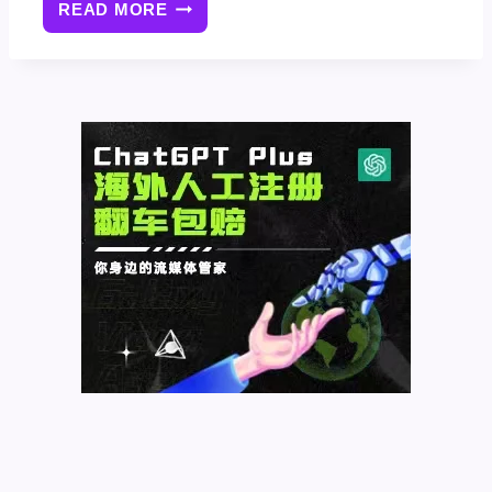
READ MORE
在
WORDPRESS
中
使
用
THE_WIDGET()
显
示
特
定
小
部
件