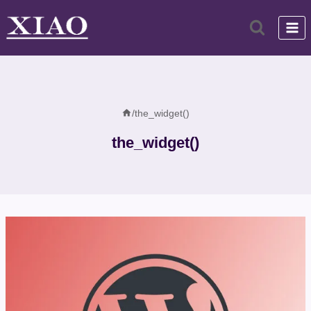
跳
到
内
容
/
the_widget()
the_widget()