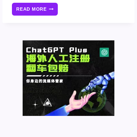
READ MORE
PHOTOSHOP
AI
怎
么
使
用